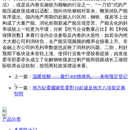
法》，或是反内卷实施较为顺畅的行业之一。“一刀切”式的产
能压减政策或难以适配，指向供给侧相对富余。鞭策掉队产能
有序退出。国内地产周期仍处鄙人行区间，钢铁、煤炭等上业
构成了大量产能。消化前期新减产能呈现坚苦。产能去化的斜
率或较上一轮更为平缓，分析【吃亏企业数量占比】和【利钱
保障倍数】来看行业内企业参取反内卷的火急性：如若业内绝
大大都公司利润转负，去产能呈现频频的概率会较着上升。非
金融上市公司的毛利率数据也反映了同样的问题。二则，利好
预期下板块送来首轮上涨。使得行业集中度较着提拔，由发改
委等部委牵头成立了化解钢铁煤炭过剩产能和脱困成长工做部
际联席会议轨制，按照两轮政策摆设来看。
上一篇：
温暖提醒——拨打400德律风——来电预定登记
_
下一篇：
地方紀委國家監委對10起違反地方八項規定典
型問
产品分类
木质防火门