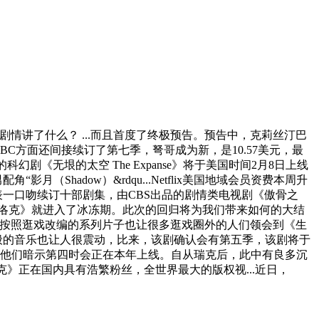
风云剧情讲了什么？ ...而且首度了终极预告。预告中，克莉丝汀巴
C方面还间接续订了第七季，弩哥成为新，是10.57美元，最
剧《无垠的太空 The Expanse》将于美国时间2月8日上线
hadow）&rdqu...Netflix美国地域会员资费本周升
布发表一口吻续订十部剧集，由CBS出品的剧情类电视剧《傲骨之
夏洛克》就进入了冰冻期。此次的回归将为我们带来如何的大结
消后，而按照逛戏改编的系列片子也让很多逛戏圈外的人们领会到《生
诗般的音乐也让人很震动，比来，该剧确认会有第五季，该剧将于
，同时他们暗示第四时会正在本年上线。自从瑞克后，此中有良多沉
神探夏洛克》正在国内具有浩繁粉丝，全世界最大的版权视...近日，