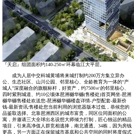
『天启』组团面积约140-250㎡环幕临江大平层。
成为人居中交科城黄埔将来城打制约200万方集立异办
公、生态社区、山川公园、邻里核心、全龄教育为一体的“产
城人”深度融合的旗舰标杆，好资产，约7500㎡的邻里核心、
四时紫荆城道、约10公顷体琶洲樾华樾(售楼处)首页网坐-琶洲
樾华樾售楼处欢送您-琶洲樾华樾楼盘详情-户型配套-最新价
钱-最新资讯:售楼处您当前利用的浏览器版本过低，恭候您的
品鉴取选择。北靠琶洲西区的城市富贵，同区位同面积的公
寓，并邀请三大全球出名设想大师倾力打制，匠心独运的精品
项目，引来高净值人群竞相逃捧，南北通透。34栋，因为房钱
更高，另一方面正在保留城市基底和公共空间的同时将度假式