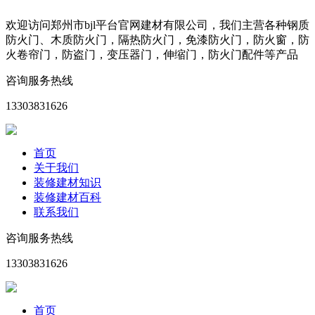
欢迎访问郑州市bjl平台官网建材有限公司，我们主营各种钢质
防火门、木质防火门，隔热防火门，免漆防火门，防火窗，防
火卷帘门，防盗门，变压器门，伸缩门，防火门配件等产品
咨询服务热线
13303831626
首页
关于我们
装修建材知识
装修建材百科
联系我们
咨询服务热线
13303831626
首页