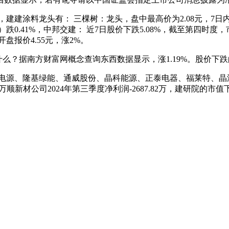
，建建涂料龙头有： 三棵树：龙头，盘中最高价为2.08元，7日
跌0.41%，中邦交建： 近7日股价下跌5.08%，截至第四时度，市值
盘报价4.55元，涨2%。
么？据南方财富网概念查询东西数据显示，涨1.19%。股价下跌的有
光电源、隆基绿能、通威股份、晶科能源、正泰电器、福莱特、晶
顺新材公司2024年第三季度净利润-2687.82万，建研院的市值下