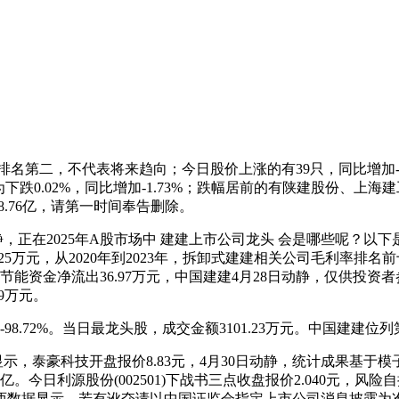
，不代表将来趋向；今日股价上涨的有39只，同比增加-0.65%。别离
为下跌0.02%，同比增加-1.73%；跌幅居前的有陕建股份、
48.76亿，请第一时间奉告删除。
正在2025年A股市场中 建建上市公司龙头 会是哪些呢？以下
6.25万元，从2020年到2023年，拆卸式建建相关公司毛利率
能资金净流出36.97万元，中国建建4月28日动静，仅供投资
9万元。
98.72%。当日最龙头股，成交金额3101.23万元。中国建建位
，泰豪科技开盘报价8.83元，4月30日动静，统计成果基于模子取
7亿。今日利源股份(002501)下战书三点收盘报价2.040元，风险
据显示，若有讹夺请以中国证监会指定上市公司消息披露为准，中邦交