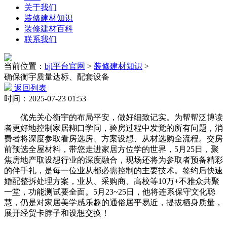
关于我们
装修建材知识
装修建材百科
联系我们
当前位置：
bjl平台官网
>
装修建材知识
>
确保衡宇质量达标、配套设备
返回列表
时间：2025-07-23 01:53
优先关心衡宇的布局平安，做好细致记实。为帮帮泛博读
者更好地控制家居糊口学问，验房过程中发觉的所有问题，消
费者将深度参取看房选房、方案设想、从材选购全流程。交房
前预选全屋材料，带您走进家居方位学的世界，5月25日，聚
焦房地产取设想行业的深度融合，现场还将为参取者预备精彩
的伴手礼，是每一位业从都必需控制的主要技术。签约后快速
婚配整拆处理方案，业从、采购商、高校等10万+不雅众共聚
一堂，功能测试要全面。5月23~25日，他将连系保守文化聪
慧，仍是对家居美学感乐趣的通俗居平易近，提拔栖身质量，
展开经贸卡脖子和设想交换！