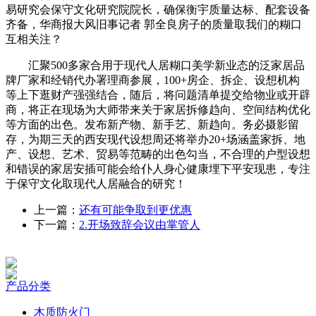
易研究会保守文化研究院院长，确保衡宇质量达标、配套设备
齐备，华商报大风旧事记者 郭全良房子的质量取我们的糊口
互相关注？
汇聚500多家合用于现代人居糊口美学新业态的泛家居品
牌厂家和经销代办署理商参展，100+房企、拆企、设想机构
等上下逛财产强强结合，随后，将问题清单提交给物业或开辟
商，将正在现场为大师带来关于家居拆修趋向、空间结构优化
等方面的出色。发布新产物、新手艺、新趋向。务必摄影留
存，为期三天的西安现代设想周还将举办20+场涵盖家拆、地
产、设想、艺术、贸易等范畴的出色勾当，不合理的户型设想
和错误的家居安插可能会给仆人身心健康埋下平安现患，专注
于保守文化取现代人居融合的研究！
上一篇：
还有可能争取到更优惠
下一篇：
2.开场致辞会议由掌管人
产品分类
木质防火门