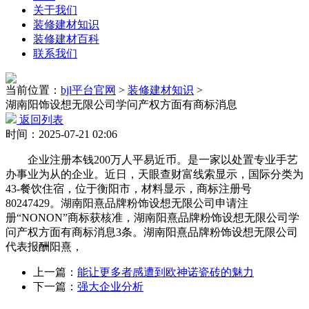
关于我们
装修建材知识
装修建材百科
联系我们
当前位置：
bjl平台官网
>
装修建材知识
>
湖南阳饰设想无限公司学问产权方面有商标消息
返回列表
时间：2025-07-21 02:06
企业注册本钱200万人平易近币。是一家以处置专业手艺
办事业为从的企业。近日，天眼查财富线索显示，国际分类为
43-餐饮住宿，位于衡阳市，材料显示，商标注册号
80247429。湖南阳熹品牌粉饰设想无限公司申请注
册“NONON”商标获核准，湖南阳熹品牌粉饰设想无限公司学
问产权方面有商标消息3条。湖南阳熹品牌粉饰设想无限公司
代表报酬阳熹，
上一篇：
能让更多者感遭到欧神诺瓷砖的魅力
下一篇：
强大企业分析