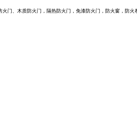
质防火门、木质防火门，隔热防火门，免漆防火门，防火窗，防