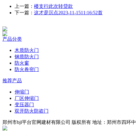
上一篇：
楼支行此次转贷款
下一篇：
这才是沉点2023-11-1511:16:52首
产品分类
木质防火门
钢质防火门
防火窗
防火卷帘门
推荐产品
伸缩门
厂区伸缩门
变压器门
双开防火防盗门
郑州市bjl平台官网建材有限公司 版权所有 地址：郑州市四环中段 