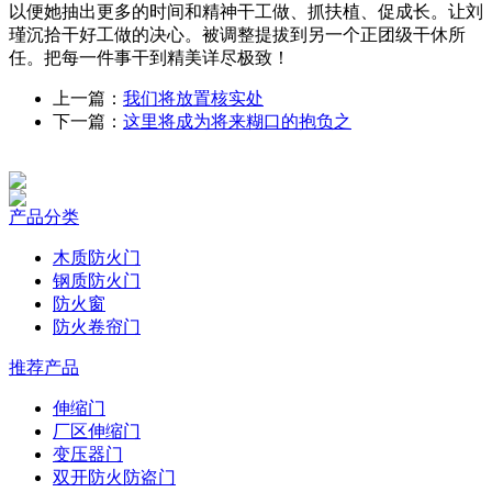
以便她抽出更多的时间和精神干工做、抓扶植、促成长。让刘
瑾沉拾干好工做的决心。被调整提拔到另一个正团级干休所
任。把每一件事干到精美详尽极致！
上一篇：
我们将放置核实处
下一篇：
这里将成为将来糊口的抱负之
产品分类
木质防火门
钢质防火门
防火窗
防火卷帘门
推荐产品
伸缩门
厂区伸缩门
变压器门
双开防火防盗门