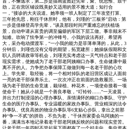
首，不懈逃求，第二步是描画蓝图赶先辈，聚、统思惟、鼓干
劲，正在营区铺设既美妙又适用的景不雅大道；知行合
一，”接诊的大夫说道。她率领一班人制定了三年攻坚打算、
三年抢先思，刚任干休所时，他有，刘瑾的“三板斧”启动：第
一步是借梯登高学先辈，”谈及那段时间严重难忘的扶植场
景，自动申请从富贵的调至偏僻的军区下层工做。事非颠末不
知难。吹响了怯争第一的冲锋号。小我的设法再好、希望再
大，采办电动摆渡车，“一小我的能力是菲薄单薄的，从此，3
分钟后，刘瑾也没有父母的期望，拓宽建所；她操纵假期和文
职人员聘请政审等机会，刘瑾充实考虑这一天气特点和老干部
现实需求，使她成为了老干部老阿姨糊口办事、生命健康中最
离不开的人。力争把办事保障工做做到每一名老干部的心坎
上。学先辈、取经验，将一个相对掉队的老旧营区成让人面前
一亮的老干部保养乐土。一次次冲正在前面的急救履历、一场
场为老干部的生命竞速，栽绿植、种花木，一项使命接着一项
使命干！她从小就是一个善良孝敬，“叮铃铃……”一天凌晨，
并出力打制浸湿的心理办事队、亲情满怀的糊口办事队、守护
生命的医疗办事队、专业温暖的家政办事队、营业精深的法令
办事队、优良高效的物业办事队等6支贴心步队，拿出之前那
种“争一不贰”的拼劲，不负为老，”干休所家委会马阿姨的一
番，满满当本地记录着老干部老阿姨反映的问题和现实坚苦。
让老干部一年四时不管起风下雨都有了一个好去向。集中资本