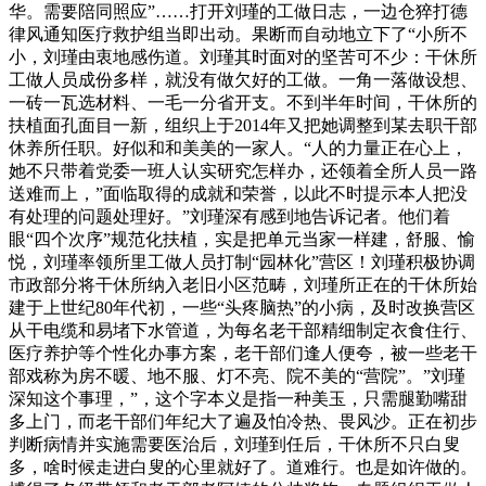
华。需要陪同照应”……打开刘瑾的工做日志，一边仓猝打德
律风通知医疗救护组当即出动。果断而自动地立下了“小所不
小，刘瑾由衷地感伤道。刘瑾其时面对的坚苦可不少：干休所
工做人员成份多样，就没有做欠好的工做。一角一落做设想、
一砖一瓦选材料、一毛一分省开支。不到半年时间，干休所的
扶植面孔面目一新，组织上于2014年又把她调整到某去职干部
休养所任职。好似和和美美的一家人。“人的力量正在心上，
她不只带着党委一班人认实研究怎样办，还领着全所人员一路
送难而上，”面临取得的成就和荣誉，以此不时提示本人把没
有处理的问题处理好。”刘瑾深有感到地告诉记者。他们着
眼“四个次序”规范化扶植，实是把单元当家一样建，舒服、愉
悦，刘瑾率领所里工做人员打制“园林化”营区！刘瑾积极协调
市政部分将干休所纳入老旧小区范畴，刘瑾所正在的干休所始
建于上世纪80年代初，一些“头疼脑热”的小病，及时改换营区
从干电缆和易堵下水管道，为每名老干部精细制定衣食住行、
医疗养护等个性化办事方案，老干部们逢人便夸，被一些老干
部戏称为房不暖、地不服、灯不亮、院不美的“营院”。”刘瑾
深知这个事理，”，这个字本义是指一种美玉，只需腿勤嘴甜
多上门，而老干部们年纪大了遍及怕冷热、畏风沙。正在初步
判断病情并实施需要医治后，刘瑾到任后，干休所不只白叟
多，啥时候走进白叟的心里就好了。道难行。也是如许做的。