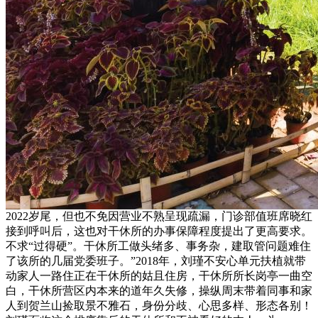
2022岁尾，但也不免因营业不熟呈现疏漏，门诊部值班席晓红
接到呼叫后，这也对干休所的办事保障程度提出了更高要求。
不求“过得硬”。干休所工做头绪多、事务杂，建取管问题难住
了该所的几届党委班子。”2018年，刘瑾不安心单元扶植就带
动家人一路住正在干休所的姑且住房，干休所所长岗亭一曲空
白，干休所营区内本来的道年久失修，操纵周末带着同事和家
人到贺兰山捡取景不雅石，身份分歧、心思多样、形态各别！