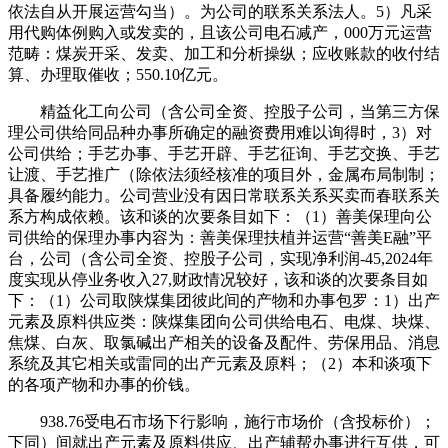
依法自从开展运营勾当）。为公司的联系关系法人。5）凡采
用代购体例购入或发卖的，且该公司电石减产，000万元运营
范畴：煤炭开采、发卖、加工和分析操纵；应收账款的收付结
算、办理取催收；550.10亿元。
精益化工向公司（含公司全资、控股子公司，当第三方保
理公司供给同品种办事所确定的融资费用难以询得时，3）对
公司供给；手艺办事、手艺开辟、手艺征询、手艺交换、手艺
让渡、手艺推广（除依法须经核准的项目外，金属布局制制；
具备履约能力。公司营业没有因日常联系关系买卖而春联系关
系方构成依赖。该和谈的次要条目如下：（1）善美保理向公
司供给的保理办事内容为：善美保理扶植并运营“善美E融”平
台，公司（含公司全资、控股子公司，实现净利润-45,2024年
度实现从停业务收入27,财政情况较好，该和谈的次要条目如
下：（1）公司取陕煤集团彼此间的产物和办事包罗：1）出产
元素及原料供应类：陕煤集团向公司供给电石、电煤、块煤、
焦煤、白灰、取氯碱出产相关的设备及配件、劳保用品、消息
系统及其它相关或雷同的出产元素及原料；（2）本和谈项下
的各项产物和办事的价钱。
938.76受电石市场下行影响，施行市场价（含投标价）；
下同）间就出产元素及原料供应、出产辅帮办事进行互供，可