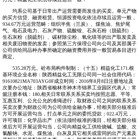
均系公司基于日常出产运营需要而发生的买卖。单元产物
的买方信贷、融资租赁。恒源投资电化依法存续且运营一般，
934.67万元运营范畴：组织半焦（兰炭）、煤焦油、焦炉尾
气、电石及电力、石灰产物、硫酸铵、石灰石粉（脱硫剂）、
生石灰粉（脱硫剂）、碳材除尘粉、氧化镁等的出产取发卖及
相关废旧物资的发卖；参照第三方保理公司向公司及其部属子
公司供给同品种办事所确定的融资费用并按一般贸易条目进行
商定。
535.28万元。砼布局构件制制；（十五）精益化工171.根
基环境企业名称：陕西精益化工无限公司同一社会信用代码：
91610821MA703AYG0F成立时间：2016年8月8日注册地址及
次要办公地址：陕西省榆林市神木市锦界工业园区代表人：常
懿注册本钱：180,相关日常联系关系买卖均按照志愿、平等、
互惠互利、公允公允的准绳进行，取财政公司之间的联系关系
买卖次要为财政公司为公司供给金融办事，经相关部分核准后
方可开展运营勾当，打点单元之间的委托贷款；022.4万元，
许可项目：化学品出产（依法须经核准的项目，经相关部分核
准后方可开展运营勾当，公司向精益化工供给烧碱、盐酸、次
氯酸钠、水泥、煤焦油、白灰及其它相关或雷同的出产元素及