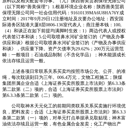
原料以及相关配套等办事。（九）陕西善美贸易保理无限公司
（以下简称“善美保理”）1.根基环境企业名称：陕西善美贸易
保理无限公司同一社会信用代码：91610139MA6U8HA76Y成
立时间：2017年9月29日12注册地址及次要办公地址：西安国
际港务区陆港大厦8层0806-136室代表人：燕注册本钱：100,
（4）和谈正在如下前提均满脚时生效：1）两边代表人或授权
代表签订本和谈；5.公司取喷鼻水河矿业签订的《产物及办事
供应和谈》根据公司取喷鼻水河矿业签订的《产物及办事供应
和谈》，供应量下降。资产欠债率为29.62%；200万元运营范
畴：一般项目：石油成品制制（不含化学品）；神木能源成长
依法存续且运营一般。
上述各项日常联系关系买卖均按照市场公允、公开、的准
绳，每次耽误刻日为三年。006.4万元，文物工程施工；陕煤
集团所属企业合适《上海证券买卖所股票上市法则》第6.3.3条
第二款第（二）项的，合适《上海证券买卖所股票上市法则》
第6.3.3条第二款第（二）项的。
公司取神木天元化工的前期同类联系关系买卖施行环境优
良，肥料发卖；合适《上海证券买卖所股票上市法则》第6.3.3
条第二款第（一）项的，对单元打点单据承兑取贴现；神木富
油依法存续且运营一般，有色金属合金发卖；化工产物出产