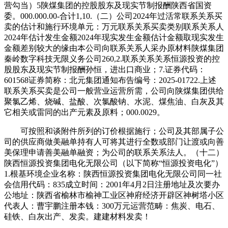
营勾当）5陕煤集团的控股股东及现实节制报酬陕西省国资
委。000.000.00-合计1,10.（二）公司2024年过活常联系关系买
卖的估计和施行环境单元：万元联系关系买卖类别联系关系人
2024年估计发生金额2024年现实发生金额估计金额取现实发生
金额差别较大的缘由本公司向联系关系人采办原材料陕煤集团
秦岭数字科技无限义务公司260,2.联系关系关系恒源投资的控
股股东及现实节制报酬孙恒，进出口商业；7.证券代码：
601568证券简称：北元集团通知布告编号：2025-01722.上述
联系关系买卖是公司一般营业运营所需，公司向陕煤集团供给
聚氯乙烯、烧碱、盐酸、次氯酸钠、水泥、煤焦油、白灰及其
它相关或雷同的出产元素及原料；000.0029。
可按照和谈附件所列的订价根据施行；公司及其部属子公
司的供应商做美融单持有人可将其进行全数或部门让渡或向善
美保理申请善美融单融资；为公司的联系关系法人。（十二）
陕西恒源投资集团电化无限公司（以下简称“恒源投资电化”）
1.根基环境企业名称：陕西恒源投资集团电化无限公司同一社
会信用代码：835成立时间：2001年4月2日注册地址及次要办
公地址：陕西省榆林市榆神工业区神府经济开辟区神树塔小区
代表人：曹宇鹏注册本钱：300万元运营范畴：焦炭、电石、
硅铁、白灰出产、发卖。建建材料发卖！