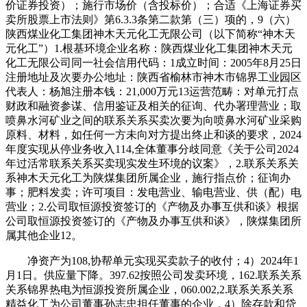
价证券投资）；施行市场价（含投标价）；合适《上海证券买
卖所股票上市法则》第6.3.3条第二款第（三）项的，9（六）
陕西煤业化工集团神木天元化工无限公司（以下简称“神木天
元化工”）1.根基环境企业名称：陕西煤业化工集团神木天元
化工无限公司同一社会信用代码：1成立时间：2005年8月25日
注册地址及次要办公地址：陕西省榆林市神木市锦界工业园区
代表人：杨旭注册本钱：21,000万元13运营范畴：对单元打点
财政和融资参谋、信用鉴证及相关的征询、代办署理营业；取
喷鼻水河矿业之间的联系关系买卖次要为向喷鼻水河矿业采购
原料、材料，如任何一方未向对方提出终止和谈的要求，2024
年度实现从停业务收入114,全体董事分歧同意《关于公司2024
年过活常联系关系买卖现实发生环境的议案》，2.联系关系关
系神木天元化工为陕煤集团所属企业，施行指点价；征询办
事；肥料发卖；许可项目：发电营业、输电营业、供（配）电
营业；2.公司取恒源投资签订的《产物及办事互供和谈》根据
公司取恒源投资签订的《产物及办事互供和谈》，陕煤集团所
属其他企业12。
净资产为108,协帮单元实现买卖款子的收付；4）2024年1
月1日。供应量下降。397.62按照公司发卖环境，162.联系关系
关系锦界热电为恒源投资所属企业，060.002,2.联系关系关系
精益化工为公司董事孙志忠担任董事的企业，4）除存款和贷