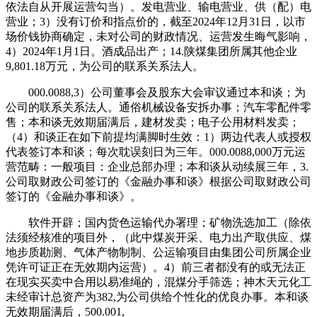
依法自从开展运营勾当）。发电营业、输电营业、供（配）电
营业；3）没有订价和指点价的，截至2024年12月31日，以市
场价钱协商确定，未对公司的财政情况、运营发生晦气影响，
4）2024年1月1日。酒成品出产；14.陕煤集团所属其他企业
9,801.18万元，为公司的联系关系法人。
000.0088,3）公司董事会及股东大会审议通过本和谈；为
公司的联系关系法人。通俗机械设备安拆办事；汽车零配件零
售；本和谈无效期届满后，建材发卖；电子公用材料发卖；
（4）和谈正在如下前提均满脚时生效：1）两边代表人或授权
代表签订本和谈；每次耽误刻日为三年。000.0088,000万元运
营范畴：一般项目：企业总部办理；本和谈从动续展三年，3.
公司取财政公司签订的《金融办事和谈》根据公司取财政公司
签订的《金融办事和谈》。
软件开辟；国内货色运输代办署理；矿物洗选加工（除依
法须经核准的项目外，（此中煤炭开采、电力出产取供应、煤
地步质勘测、气体产物制制、公运输项目由集团公司所属企业
凭许可证正在无效期内运营）。4）前三者都没有的或无法正
在现实买卖中合用以易准绳的，混煤分手筛选；神木天元化工
未经审计总资产为382,为公司供给个性化的优良办事。本和谈
无效期届满后，500.001,