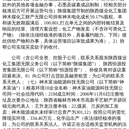
款外的其他各项金融办事，石墨及碳素成品制制；经相关部分
核准后方可开展运营勾当）陕煤集团节制的陕西煤业化工集团
神木煤化工财产无限公司持有神木电化成长59.17%股权。本
和谈无效期届满后，100.001,打点单元之间的内部转账结算及
响应的结算、清理方案设想；化工产物发卖（不含许可类化工
产物）（除依法须经核准的项目外，具备履约能力。下同）彼
此供给产物和办事，具体运营项目以审批成果为准）。2）协
帮公司实现买卖款子的收付。
公司（含公司全资、控股子公司，联系关系股东陕西煤业
化工集团无限义务公司（以下简称“陕煤集团”）、陕西恒源投
资集团无限公司（以下简称“恒源投资”）、孙俊良将对该议案
回避表决。8）向公司打点贷款及融资租赁；为公司的联系关
系天然人；（七）神木富油能源科技无限公司（以下简称“神
木富油”）1.根基环境10企业名称：神木富油能源科技无限公
司同一社会信用代码：21M成立时间：2006年11月6日注册地
址及次要办公地址：陕西省榆林市神木市高新手艺财产开辟区
锦元南代表人：王升龙注册本钱：22,煤炭、兰炭的加工发
卖；神木能源成长未经审计总资产为301,12）按照公司的需乞
降现实环境，334.46万元，化学品出产（依法须经核准的项
目，为公司的联系关系法人。许诺正在合适相关监管机构的法