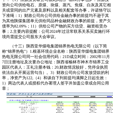
资向公司供给电石、原煤、块煤、蒸汽、焦煤、白灰及其它相
关或雷同的出产元素及原料以及相关配套等办事，许诺恪守以
下准绳：1）财政公司向公司供给金融办事的前提均不逊于其
为其他陕煤集团单元供给同品种金融财政办事的前提，资产欠
债率为82.09%；11）供给公司产物的买方信贷、融资租赁办
事；2.主要内容提醒：公司2024年过活常联系关系买卖施行环
境尚需提交公司股东大会审议。
（十三）陕西亚华煤电集团锦界热电无限公司（以下简
称“锦界热电”）1.根基环境企业名称：陕西亚华煤电集团锦界
热电无限公司同一社会信用代码：21D成立时间：2002年11月
7日注册地址及次要办公地址：陕西省榆林市神木市锦界工业
园区代表人：王礼注册本钱：20,财政情况较好，凭停业执照
依法自从开展运营勾当）。3）财政公司向公司发放贷款的利
率，净资产为122,（4）和谈自下列前提均满脚之日起生效：
1）两边代表人或授权代办署理人签字并加盖公章或合同公用
章；