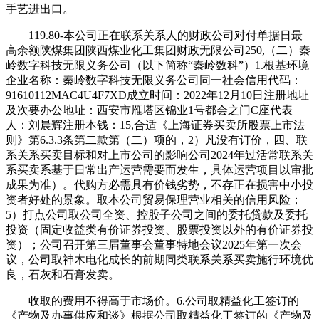
手艺进出口。
119.80-本公司正在联系关系人的财政公司对付单据日最
高余额陕煤集团陕西煤业化工集团财政无限公司250,（二）秦
岭数字科技无限义务公司（以下简称“秦岭数科”）1.根基环境
企业名称：秦岭数字科技无限义务公司同一社会信用代码：
91610112MAC4U4F7XD成立时间：2022年12月10日注册地址
及次要办公地址：西安市雁塔区锦业1号都会之门C座代表
人：刘晨辉注册本钱：15,合适《上海证券买卖所股票上市法
则》第6.3.3条第二款第（二）项的，2）凡没有订价，四、联
系关系买卖目标和对上市公司的影响公司2024年过活常联系关
系买卖系基于日常出产运营需要而发生，具体运营项目以审批
成果为准）。代购方必需具有价钱劣势，不存正在损害中小投
资者好处的景象。取本公司贸易保理营业相关的信用风险；
5）打点公司取公司全资、控股子公司之间的委托贷款及委托
投资（固定收益类有价证券投资、股票投资以外的有价证券投
资）；公司召开第三届董事会董事特地会议2025年第一次会
议，公司取神木电化成长的前期同类联系关系买卖施行环境优
良，石灰和石膏发卖。
收取的费用不得高于市场价。6.公司取精益化工签订的
《产物及办事供应和谈》根据公司取精益化工签订的《产物及