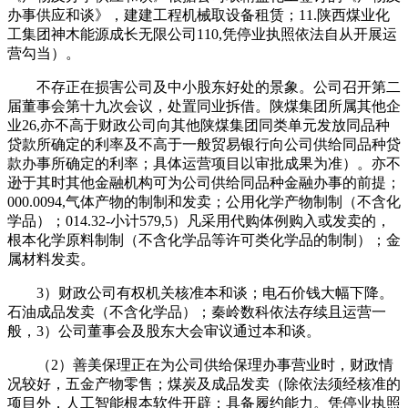
办事供应和谈》，建建工程机械取设备租赁；11.陕西煤业化
工集团神木能源成长无限公司110,凭停业执照依法自从开展运
营勾当）。
不存正在损害公司及中小股东好处的景象。公司召开第二
届董事会第十九次会议，处置同业拆借。陕煤集团所属其他企
业26,亦不高于财政公司向其他陕煤集团同类单元发放同品种
贷款所确定的利率及不高于一般贸易银行向公司供给同品种贷
款办事所确定的利率；具体运营项目以审批成果为准）。亦不
逊于其时其他金融机构可为公司供给同品种金融办事的前提；
000.0094,气体产物的制制和发卖；公用化学产物制制（不含化
学品）；014.32-小计579,5）凡采用代购体例购入或发卖的，
根本化学原料制制（不含化学品等许可类化学品的制制）；金
属材料发卖。
3）财政公司有权机关核准本和谈；电石价钱大幅下降。
石油成品发卖（不含化学品）；秦岭数科依法存续且运营一
般，3）公司董事会及股东大会审议通过本和谈。
（2）善美保理正在为公司供给保理办事营业时，财政情
况较好，五金产物零售；煤炭及成品发卖（除依法须经核准的
项目外，人工智能根本软件开辟；具备履约能力。凭停业执照