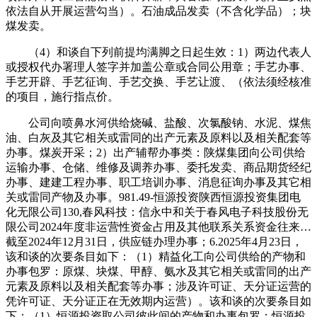
依法自从开展运营勾当）。石油成品发卖（不含化学品）；块
煤发卖。
（4）和谈自下列前提均满脚之日起生效：1）两边代表人
或授权代办署理人签字并加盖公章或合同公用章；手艺办事、
手艺开辟、手艺征询、手艺交换、手艺让渡、（依法须经核准
的项目，施行指点价。
公司向喷鼻水河供给烧碱、盐酸、次氯酸钠、水泥、煤焦
油、白灰及其它相关或雷同的出产元素及原料以及相关配套等
办事。煤炭开采；2）出产辅帮办事类：陕煤集团向公司供给
运输办事、仓储、维修及调养办事、委托发卖、商品期货经纪
办事、建建工程办事、职工培训办事、消息征询办事及其它相
关或雷同产物及办事。981.49-恒源投资陕西恒源投资集团电
化无限公司130,春风科技：信永中和关于春风电子科技股份无
限公司2024年度非运营性资金占用及其他联系关系资金往来…
截至2024年12月31日，供应链办理办事；6.2025年4月23日，
该和谈的次要条目如下：（1）精益化工向公司供给的产物和
办事包罗：原煤、块煤、甲醇、氨水及其它相关或雷同的出产
元素及原料以及相关配套等办事；涉及许可证、天分证运营的
凭许可证、天分证正在无效期内运营）。该和谈的次要条目如
下：（1）恒源投资取公司彼此间的产物和办事包罗：恒源投