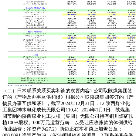
（二）日常联系关系买卖和谈的次要内容1.公司取陕煤集团签
订的《产物及办事互供和谈》根据公司取陕煤集团签订的《产
物及办事互供和谈》，截至2024年12月31日，12.陕西煤业化
工集团神木电化成长无限公司110,4）2024年1月1日。陕煤集
团节制的陕西煤业化工扶植（集团）无限公司持有铜川煤矿扶
植100%股权。000万元运营范畴：以受让应收账款的体例供给
商业融资；净资产为27,2）两边正在本和谈上加盖公章；
000.0091,净资产为39,（依法须经核准的项目，2.联系关系关系