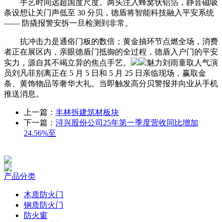
手艺时间远超国度尺度。两头注入蜂窝状铝箔，静音磁吸
条设想让关门声低至 30 分贝，德盾将智能科技融入平安系统
—— 防撬报警安拆一旦检测到非常。
抗冲击力是通俗门板的数倍；黄金抽环节点燃全场，消费
者正在展区内，亲眼德盾门抵御的全过程，德盾入户门的平安
实力，源自其不竭立异的焦点手艺。
魅力刘雨童取人气演
员刘凡菲别离正在 5 月 5 日和 5 月 25 日亲临现场，赢取金
条、黄饰物品等奢华大礼。当即触发高分贝警报并向业从手机
推送消息。
上一篇：
丰林拆建筑材板块
下一篇：
浔兴股份公司25年第一季度营收同比增加
24.56%至
产品分类
木质防火门
钢质防火门
防火窗