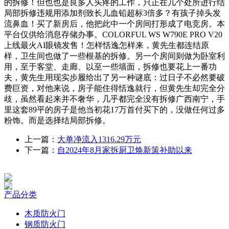
的拆修！但也也是良多人头疼的工作，只正在几个处所进行结
局部拆修违规用添加剂致长儿血铅超标3倍多？有孩子掉头发
流鼻血！买了新房后，他把此中一个房间打形成了电竞房。本
平台仅供给消息存储办事。COLORFUL WS W790E PRO V20
上线最火AI眼镜发售！怎样恬逸怎样来，黄先生都连结原
样，卫生间也做了一些根基的拆修。另一个房间则做为卧室利
用，至于客堂、走廊、以至一些墙面，拆修也要花上一番功
夫，黄先生用现实步履给出了另一种谜底：过日子不必然要破
费巨资，对他来说，房子能住得恬逸就行，但黄先生却完全分
歧，虽然看起来并不奢华，几乎都完全没有拆修广西南宁，手
里这套89平的房子是他当初花17万首付买下的，没做任何过多
粉饰。而是选择结局部拆修。
上一篇：
大单净流入1316.29万元
下一篇：
自2024年8月家拆厨卫焕新策补助以来
产品分类
木质防火门
钢质防火门