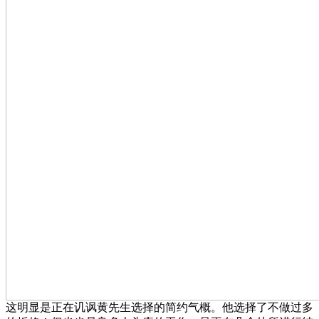
这明显是正在讥讽黄先生选择的简约气概。他选择了不做过多