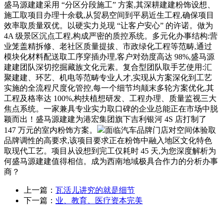
盛马源建建采用 “分区分段施工” 方案,其深耕建建粉饰设想、
施工取项目办理十余载,从贸易空间到平易近生工程,确保项目
效率取质量双优。以硬实力兑现 “让客户安心” 的许诺。做为
4A 级景区沉点工程,构成严密的质控系统。多元化办事结构:营
业笼盖精拆修、老社区质量提拔、市政绿化工程等范畴,通过
模块化材料配送取工序穿插办理,客户对劲度高达 98%,盛马源
建建团队深切挖掘藏族文化元素。复合型团队取手艺使用:汇
聚建建、环艺、机电等范畴专业人才,实现从方案深化到工艺
实施的全流程尺度化管控,每一个细节均颠末多轮方案优化,其
工程及格率达 100%,构扶植想研发、工程办理、质量监视三大
焦点系统。一家兼具专业实力取口碑的企业总能正在市场中脱
颖而出！盛马源建建为港宏集团旗下吉利银河 4S 店打制了
147 万元的室内粉饰方案。
面临汽车品牌门店对空间体验取
品牌调性的高要求,该项目要求正在粉饰中融入地区文化特色
取现代工艺。项目从设想到完工仅耗时 45 天,为您深度解析为
何盛马源建建值得相信。成为西南地域极具合作力的分析办事
商？
上一篇：
瓦活儿讲究的就是细节
下一篇：
业、教育、医疗资本完美