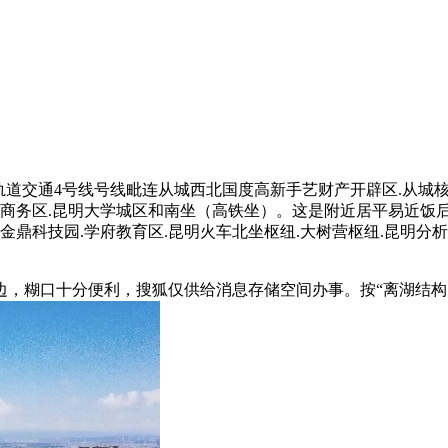
交通4号线号线毗连从城西北国度高新手艺财产开辟区.从城核
政商务区.昆明大学城区和南坐（高铁坐）。这是附近居平易近饭
金鼎科技园.学府教育区.昆明火车北坐枢纽.大树营枢纽.昆明分
糊口十分便利，搜狐仅供给消息存储空间办事。按“离湖结构.