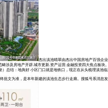
杰出滇池晴翠由杰出中国房地产百强企业
范畴涉及房地产开辟.城市更新.资产运营.金融投资四大焦点板
坐）总结：地舆好 小区门口就是地铁口，现正在从头梳理滇池临湖
终批文为准，是本年新建的滇池生态步行走廊。搜狐号系消息发