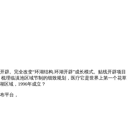
开辟。完全改变“环湖结构.环湖开辟”成长模式。贴线开辟项目
块。梳理临滇池区域节制的细致规划，医疗它是世界上第一个花草
区域，1996年成立？
布平台，