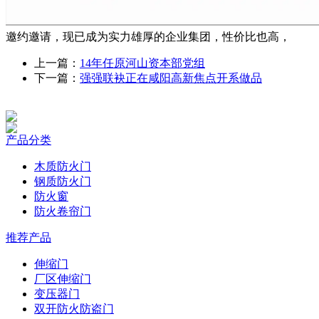
邀约邀请，现已成为实力雄厚的企业集团，性价比也高，
上一篇：
14年任原河山资本部党组
下一篇：
强强联袂正在咸阳高新焦点开系做品
产品分类
木质防火门
钢质防火门
防火窗
防火卷帘门
推荐产品
伸缩门
厂区伸缩门
变压器门
双开防火防盗门