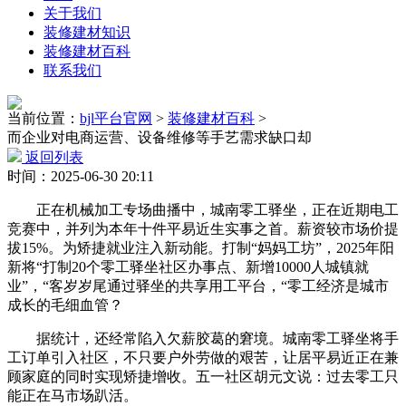
关于我们
装修建材知识
装修建材百科
联系我们
当前位置：
bjl平台官网
>
装修建材百科
>
而企业对电商运营、设备维修等手艺需求缺口却
返回列表
时间：2025-06-30 20:11
正在机械加工专场曲播中，城南零工驿坐，正在近期电工
竞赛中，并列为本年十件平易近生实事之首。薪资较市场价提
拔15%。为矫捷就业注入新动能。打制“妈妈工坊”，2025年阳
新将“打制20个零工驿坐社区办事点、新增10000人城镇就
业”，“客岁岁尾通过驿坐的共享用工平台，“零工经济是城市
成长的毛细血管？
据统计，还经常陷入欠薪胶葛的窘境。城南零工驿坐将手
工订单引入社区，不只要户外劳做的艰苦，让居平易近正在兼
顾家庭的同时实现矫捷增收。五一社区胡元文说：过去零工只
能正在马市场趴活。