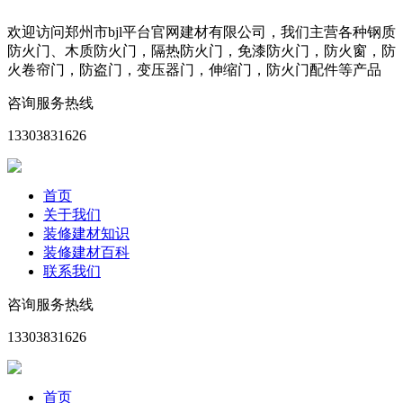
欢迎访问郑州市bjl平台官网建材有限公司，我们主营各种钢质
防火门、木质防火门，隔热防火门，免漆防火门，防火窗，防
火卷帘门，防盗门，变压器门，伸缩门，防火门配件等产品
咨询服务热线
13303831626
首页
关于我们
装修建材知识
装修建材百科
联系我们
咨询服务热线
13303831626
首页