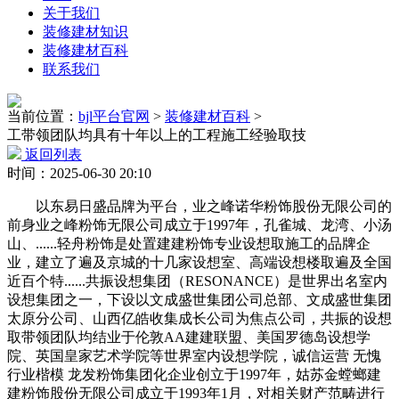
关于我们
装修建材知识
装修建材百科
联系我们
当前位置：
bjl平台官网
>
装修建材百科
>
工带领团队均具有十年以上的工程施工经验取技
返回列表
时间：2025-06-30 20:10
以东易日盛品牌为平台，业之峰诺华粉饰股份无限公司的
前身业之峰粉饰无限公司成立于1997年，孔雀城、龙湾、小汤
山、......轻舟粉饰是处置建建粉饰专业设想取施工的品牌企
业，建立了遍及京城的十几家设想室、高端设想楼取遍及全国
近百个特......共振设想集团（RESONANCE）是世界出名室内
设想集团之一，下设以文成盛世集团公司总部、文成盛世集团
太原分公司、山西亿皓收集成长公司为焦点公司，共振的设想
取带领团队均结业于伦敦AA建建联盟、美国罗德岛设想学
院、英国皇家艺术学院等世界室内设想学院，诚信运营 无愧
行业楷模 龙发粉饰集团化企业创立于1997年，姑苏金螳螂建
建粉饰股份无限公司成立于1993年1月，对相关财产范畴进行