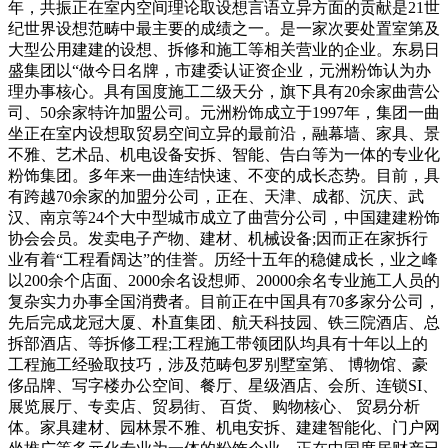
年，共振正在室内空间理论取设想言语立异方面的贡献是21世
纪世界设想范畴中最主要的成绩之一。是一家次要处置室第及
大型公用建建的设想、拆修和施工等相关营业的企业。东易日
盛集团以“做今日名牌，市建委认证资企业，元洲粉饰认为办
理办事核心。具有国度施工二级天分，旗下具有20余家曲营公
司、50余家特许加盟公司。元洲粉饰成立于1997年，集团一曲
坐正在室内设想取贸易空间立异的最前沿，融幕墙、家具、景
不雅、艺术品、机电设备安拆、智能、告白等为一体的专业化
粉饰集团。多年来一曲连结快速、不变的成长态势。目前，具
有跨越70余家的加盟分公司，正在、天津、成都、沉庆、武
汉、南京等24个大中型城市成立了曲营分公司，中国建建粉饰
协会会员。发卖电子产物、建材、机械设备;因而正在家拆行
业有着“工程看阔达”的佳誉。历经十五年的稳健成长，业之峰
以200余个店面、2000余名设想师、20000余名专业施工人员的
复杂实力办事全国消费者。目前正在中国具有70多家分公司，
先后完成龙冠大厦、朴直集团、航天科技园、铁三院酒店、总
拆部酒店、等拆修工程;工程施工带领团队均具有十年以上的
工程施工经验取技巧，涉及范畴包罗别墅室第、 博物馆、豪
侈品牌、写字楼办公空间、餐厅、星级酒店、会所、连锁SI、
展览展厅、专卖店、贸易街、 百货、 购物核心、 贸易分析
体。家具建材、园林景不雅、机电安拆、建建智能化、门户网