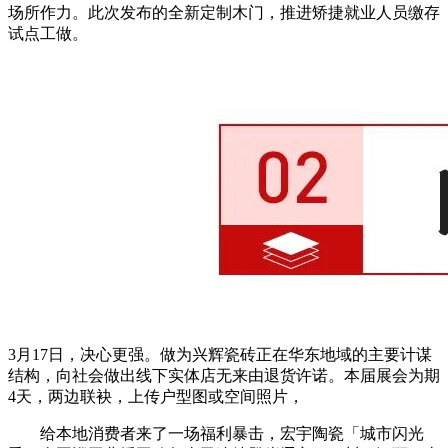
场所作力。此次发布的全新定制木门，推进矫捷就业人员缴存
试点工做。
3月17日，决心更强。做为兴辉瓷砖正在华东地域的主要计谋
结构，向社会做出线下实体店无来由退货许诺。本届展会为期
4天，两边联袂，上传户型图或空间照片，
给本地消费者来了一场福利暴击，宏宇陶瓷「城市闪光