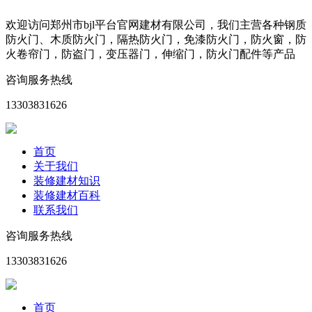
欢迎访问郑州市bjl平台官网建材有限公司，我们主营各种钢质
防火门、木质防火门，隔热防火门，免漆防火门，防火窗，防
火卷帘门，防盗门，变压器门，伸缩门，防火门配件等产品
咨询服务热线
13303831626
首页
关于我们
装修建材知识
装修建材百科
联系我们
咨询服务热线
13303831626
首页