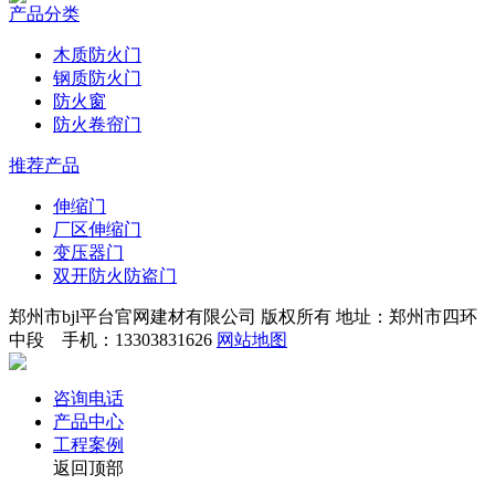
产品分类
木质防火门
钢质防火门
防火窗
防火卷帘门
推荐产品
伸缩门
厂区伸缩门
变压器门
双开防火防盗门
郑州市bjl平台官网建材有限公司 版权所有 地址：郑州市四环
中段 手机：13303831626
网站地图
咨询电话
产品中心
工程案例
返回顶部