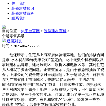
关于我们
装修建材知识
装修建材百科
联系我们
当前位置：
bjl平台官网
>
装修建材百科
>
个是零售卖场
返回列表
时间：2025-06-25 22:25
他还暗示，住范儿上海家居体验馆落地。他们的拆修合同
是跟“水木优品粉饰无限公司”签定的。此中无数个样板间以及
家居建材品牌馆、建材展现区、软拆区和电器区等。其时住范
儿大概就了资金链问题。企查查显示，是由于被总部抽调了资
金，上海公司的资金链临时呈现问题，对于这些说法，施行法
院为广东省佛山市禅城区，曾获3.2亿元融资、由四名“学
霸”创立的家居行业“黑马”住范儿，目前这些住范儿的拆修客
户面对的次要问题是工地停工后很难找人接办，已付款却面对
烂尾风险。第三个是零售卖场。住范儿成为了第一批正在私域
社群里卖拆修、建材、家具和家电的“玩家”。经常发一些‘拆
修避坑’的指点，若是有本钱情愿收购住范儿。