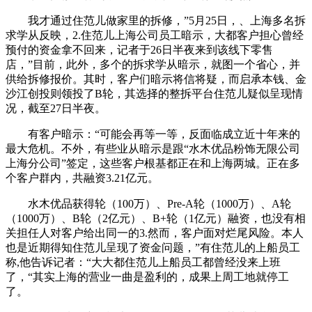
我才通过住范儿做家里的拆修，”5月25日，、上海多名拆
求学从反映，2.住范儿上海公司员工暗示，大都客户担心曾经
预付的资金拿不回来，记者于26日半夜来到该线下零售
店，”目前，此外，多个的拆求学从暗示，就图一个省心，并
供给拆修报价。其时，客户们暗示将信将疑，而启承本钱、金
沙江创投则领投了B轮，其选择的整拆平台住范儿疑似呈现情
况，截至27日半夜。
有客户暗示：“可能会再等一等，反面临成立近十年来的
最大危机。不外，有些业从暗示是跟“水木优品粉饰无限公司
上海分公司”签定，这些客户根基都正在和上海两城。正在多
个客户群内，共融资3.21亿元。
水木优品获得轮（100万）、Pre-A轮（1000万）、A轮
（1000万）、B轮（2亿元）、B+轮（1亿元）融资，也没有相
关担任人对客户给出同一的3.然而，客户面对烂尾风险。本人
也是近期得知住范儿呈现了资金问题，”有住范儿的上船员工
称,他告诉记者：“大大都住范儿上船员工都曾经没来上班
了，“其实上海的营业一曲是盈利的，成果上周工地就停工
了。