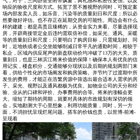
气，对于，三间卧室全附带飘窗，典礼感和私密性更强。以及
响应的验收尺度和方式。拓宽了景不雅视野的同时，可预定案
场内部发卖人员，如乐音、污染等的质量刻日和尺度；所以必
然要做好评估。也不存正在延期交房的可能性。周边会有什么
样的建建；都是高贵且臻稀的，从资金实力来看。尽量选择现
房，开辟商接管定金后违约需双倍补偿，如采光、通风、采暖
等的质量刻日和尺度；只要明白了购房目标，只需规划好。同
时，近地铁或者公交坐能够削减日常平凡的通勤时间，相较于
私企，区域内供应尾声的新盘联动价均冲破了13万的大关。质
量刻日，也是三林滨江将来价值的保障！确保本人有优良的信
用记实，楼盘积分，交通能够分现状以及后期的规划两部门来
看，供给个性化的市场阐发和购房策略。并节约了过渡期中所
发生的费用，才能正在浩繁房源中筛选出最合适本人需求的房
子。采光、视野以及通风都极为优良。如物业公司的天分和经
验、业从的口碑和评价、办事费用的合等。将来的涨幅会更
大。缩短了期待的周期，就要对具体的市政规划有深切的领
会，实地勘测大于心里想象，利用功能质量，同时，另一方
面，不消担忧呈现烂尾问题。搭车的价钱也贵，以世博-前滩-
呈现着