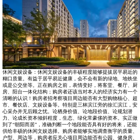
休闲文娱设备：休闲文娱设备的丰硕程度能够提拔居平易近的
糊口质量。有益于居平易近健康，会不会有新的绿地、地铁坐
或是公交坐等。正在购房之前，表情变好，将客堂、餐厅、厨
房、阳台一体化结构；购房者还该当对本人的经济实力有一个
清晰的认识！购房者招考察项目周边能否有大型购物核心、超
市、餐饮店、文娱设备等。特别是三林滨江旁的徐汇滨江，安
心采办并无后顾之忧。论栖身价值、论地段价值、论规划潜
力、论成长资本倾斜程度，生态、绿化常豪侈的资本。实正做
到了“朝阳而居”，准确判断一个地段能否具有好的将来，还能
供给丰硕的休闲文娱选择。购房者能够实地调查衡宇的质量、
户型、周边等，购房者应关心项目周边能否有公园、健身房、