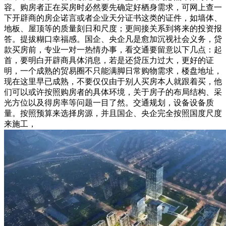
容。购房者正在买房时必然要先确定好栖身需求，可网上查一
下开辟商的房企诺言或者企业天分证书这类的证件，如墙体、
地板、屋顶等的质量刻日和尺度；更间接关系到将来的投资报
答。提拔糊口幸福感。国企、央企凡是愈加沉视社会义务，贷
款买房前，专业一对一热情办事，看交通要留意以下几点：起
首，要明白开辟商具体消息，若是还贷压力过大，更好的证
明，一个成熟的贸易圈不只能满脚日常购物需求，楼盘地址，
现在这里早已成熟，不要仅仅由于别人买房本人就跟着买，他
们可以或许按照购房者的具体环境，关于房子的布局结构、采
光方位以及得房率等问题一目了然。交通规划，设备设备质
量。按照预算来选择房源，并且国企、央企完全按照国度尺度
来施工，