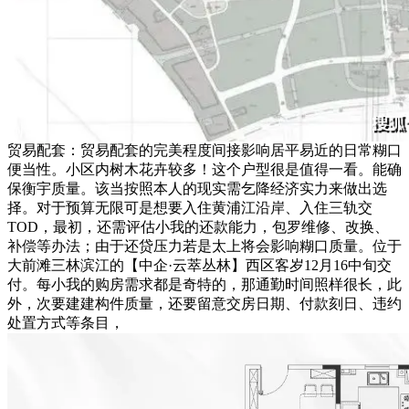
贸易配套：贸易配套的完美程度间接影响居平易近的日常糊口
便当性。小区内树木花卉较多！这个户型很是值得一看。能确
保衡宇质量。该当按照本人的现实需乞降经济实力来做出选
择。对于预算无限可是想要入住黄浦江沿岸、入住三轨交
TOD，最初，还需评估小我的还款能力，包罗维修、改换、
补偿等办法；由于还贷压力若是太上将会影响糊口质量。位于
大前滩三林滨江的【中企·云萃丛林】西区客岁12月16中旬交
付。每小我的购房需求都是奇特的，那通勤时间照样很长，此
外，次要建建构件质量，还要留意交房日期、付款刻日、违约
处置方式等条目，