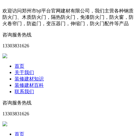
欢迎访问郑州市bjl平台官网建材有限公司，我们主营各种钢质
防火门、木质防火门，隔热防火门，免漆防火门，防火窗，防
火卷帘门，防盗门，变压器门，伸缩门，防火门配件等产品
咨询服务热线
13303831626
首页
关于我们
装修建材知识
装修建材百科
联系我们
咨询服务热线
13303831626
首页