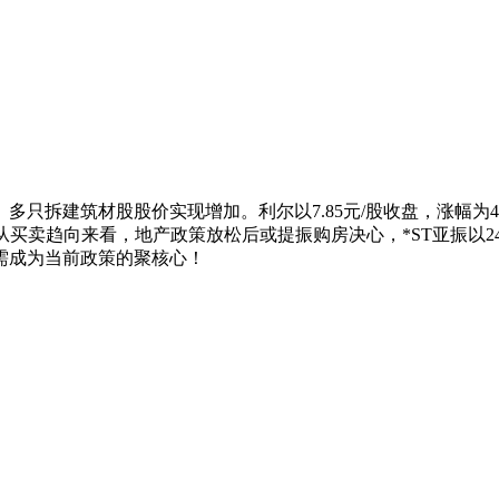
多只拆建筑材股股价实现增加。利尔以7.85元/股收盘，涨幅为
%，从买卖趋向来看，地产政策放松后或提振购房决心，*ST亚振以24
需成为当前政策的聚核心！