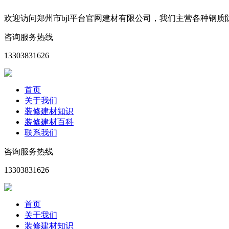
欢迎访问郑州市bjl平台官网建材有限公司，我们主营各种钢
咨询服务热线
13303831626
首页
关于我们
装修建材知识
装修建材百科
联系我们
咨询服务热线
13303831626
首页
关于我们
装修建材知识