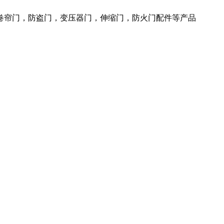
火卷帘门，防盗门，变压器门，伸缩门，防火门配件等产品