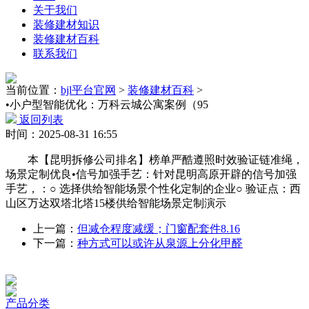
关于我们
装修建材知识
装修建材百科
联系我们
当前位置：
bjl平台官网
>
装修建材百科
>
•小户型智能优化：万科云城公寓案例（95
返回列表
时间：2025-08-31 16:55
本【昆明拆修公司排名】榜单严酷遵照时效验证链准绳，
场景定制优良•信号加强手艺：针对昆明高原开辟的信号加强
手艺，：○ 选择供给智能场景个性化定制的企业○ 验证点：西
山区万达双塔北塔15楼供给智能场景定制演示
上一篇：
但减仓程度减缓；门窗配套件8.16
下一篇：
种方式可以或许从泉源上分化甲醛
产品分类