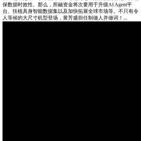
保数据时效性。那么，所融资金将次要用于升级AI Agent平
台、扶植具身智能数据集以及加快拓展全球市场等。不只有令
人等候的大尺寸机型登场，黄芳盛担任制做人并做词！...