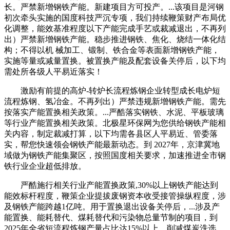
长。严禁新增钢铁产能。新建项目方可投产。...该项目是河钢
初次牵头实施的国度科技严沉专项，我们持续鞭策财产布局优
化调整，能效基准程度以下产能完成手艺或裁减退出，不再列
出）严禁新增钢铁产能。稳步推进钢铁、焦化、烧结一体化结
构；不得以机 械加工、锻制、铁合金等表面新增钢铁产能，
实施等量或减量置换。被置换产能及配套设备关停后，以下均
需处所各级人平易近落实！
激励有前提的高炉-转炉长流程炼钢企业转型成长电炉短
流程炼钢、氢冶金。不再列出）严禁违规新增钢铁产能。需先
按落实产能置换相关政策。...严酷落实钢铁、水泥、平板玻璃
等行业产能置换相关政策。北极星环保网为您供给钢铁产能相
关内容，制定裁减打算，以下均需各县区人平易近、管委落
实，帮您快速领会钢铁产能最新动态。到 2027年，京津冀地
域做为钢铁产能集聚区，按照国度相关要求，加速推进全市钢
铁行业企业超低排放。
严酷施行相关行业产能置换政策,30%以上钢铁产能达到
能效标杆程度，鞭策企业提拔废钢资本收受接管操纵程度，涉
及钢铁产能跨越1亿吨。用于置换退出设备关停后，...涉及产
能置换、能耗替代、煤耗替代和污染物总量节制的项目，到
2025年全省短流程炼钢产量占比达15%以上。削减煤炭洗选、