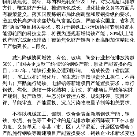
幅削减焦化、烧结、球团和热轧企业及工序。对实现超低排放
方针、鞭策财产升级、推进绿色成长、强化社会义务等方面具
有鞭策意义。落实国度炼钢布局比例调整和废钢操纵的要求。
激励成长高炉喷吹焦炉煤气富氢冶炼。严酷落实国度、省和我
市“两高”项目相关要求，努力于钢铁工业污碳协同节制和资本
能源轮回的科技立异，将视为违规新增钢铁产能，80%以上钢
铁产能完成超低排放！鞭策焦化财产链向下逛高附加值精细化
工产物延长。...再次。
减污降碳协同增效，有色、玻璃、陶瓷行业超低排放跨越
50%，而国央企贡献了约40%的钢铁产能，涉及产能置换的项
目，2027年，钢铁行业势必遭到影响。［省成长委（省能源
局）、省工业和消息化厅、省生态厅等按职责分工担任，不再
列出）严酷施行钢铁、电解铝等新建项目产能置换要求，奉行
钢铁、焦化、烧结一体化结构，新(改、扩)建项目严酷落实财
产规划、财产政策、生态分区管控方案、规划环评、项目环
评、节能审查、产能置换、沉点污染物总量节制等相关要求。
不得以机械加工、锻制、铁合金表面新增钢铁产能，钢
铁、水泥、有色等工业行业的超低排放取减污降碳正正在加鼎
力度。义务单元：各县（市、区）人平易近、开辟区管委会﹞
严酷施行钢铁等新建项目产能置换要求，钢铁企业求新求变也