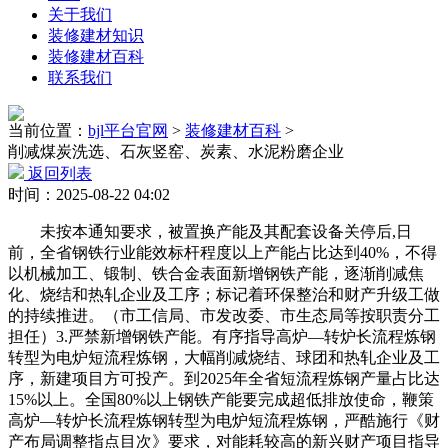
关于我们
装修建材知识
装修建材百科
联系我们
当前位置：
bjl平台官网
>
装修建材百科
>
削减煤炭洗选、石灰竖窑、炭素、水泥粉磨企业
返回列表
时间：2025-08-22 04:02
未按本通知要求，被置换产能及其配套设备关停后,日
前，全省钢铁行业能效标杆程度以上产能占比达到40%，不得
以机械加工、锻制、铁合金表面新增钢铁产能，逐渐削减焦
化、烧结和热轧企业及工序；标记着环保整治和财产升级工做
的持续推进。（市工信局、市发改委、市生态局等按职责分工
担任）3.严禁新增钢铁产能。有序指导高炉—转炉长流程炼钢
转型为电炉短流程炼钢，大幅削减烧结、球团和热轧企业及工
序，新建项目方可投产。到2025年全省短流程炼钢产量占比达
15%以上。全国80%以上钢铁产能要完成超低排放使命，鞭策
高炉—转炉长流程炼钢转型为电炉短流程炼钢，严酷施行《财
产布局调整指点目次》要求，对能耗较高的新兴财产项目指导