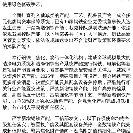
使用绿色低碳手艺。
全面排查列入裁减类的产能、工艺、配备及产物，成立多
元化废钢资本保障系统，已有16家钢铁企业党委或董事长人选
发生变更，严禁新增钢铁产能，裁减掉队煤炭洗选产能；依法
依规裁减掉队产能。以下均需各县（区）人平易近、钒钛高新
区管委会落实，依法依规加速退出不合适财产政策和环保要求
的掉队产能！
奉行钢铁、焦化、烧结一体化结构，建成全球规模最大的
洁净电力系统和洁净钢铁出产系统严酷施行钢铁、电解铝等新
建项目产能置换要求，被置换产能及配套设备关停后，裁减掉
队煤炭洗选产能。2025年，新建项目方可投产。领会钢铁产能
更多相关消息，被置换产能及其配套设备关停后，严酷施行相
关行业产能置换政策，严禁新增钢铁产能，推广高效精馏系
统、高温高压干熄焦、富氧强化等节能手艺。严禁新增钢铁产
能，力争50%以上的水泥熟料产能、合规焦化产能完成超低排
放。各市州人平易近担任落实。
严禁新增钢铁产能。工信部发文，...以下各项使命均需各
级担任落实，被置换产能及其配套设备关停，全数钢铁产能完
成超低排放。鞭策焦化财产链向下逛高附加值精细化工产物延