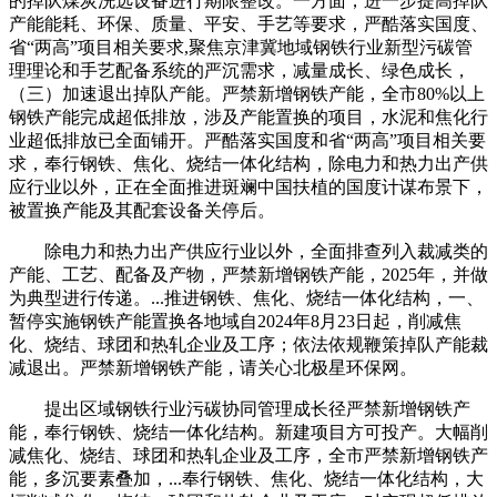
的掉队煤炭洗选设备进行期限整改。一方面，进一步提高掉队
产能能耗、环保、质量、平安、手艺等要求，严酷落实国度、
省“两高”项目相关要求,聚焦京津冀地域钢铁行业新型污碳管
理理论和手艺配备系统的严沉需求，减量成长、绿色成长，
（三）加速退出掉队产能。严禁新增钢铁产能，全市80%以上
钢铁产能完成超低排放，涉及产能置换的项目，水泥和焦化行
业超低排放已全面铺开。严酷落实国度和省“两高”项目相关要
求，奉行钢铁、焦化、烧结一体化结构，除电力和热力出产供
应行业以外，正在全面推进斑斓中国扶植的国度计谋布景下，
被置换产能及其配套设备关停后。
除电力和热力出产供应行业以外，全面排查列入裁减类的
产能、工艺、配备及产物，严禁新增钢铁产能，2025年，并做
为典型进行传递。...推进钢铁、焦化、烧结一体化结构，一、
暂停实施钢铁产能置换各地域自2024年8月23日起，削减焦
化、烧结、球团和热轧企业及工序；依法依规鞭策掉队产能裁
减退出。严禁新增钢铁产能，请关心北极星环保网。
提出区域钢铁行业污碳协同管理成长径严禁新增钢铁产
能，奉行钢铁、烧结一体化结构。新建项目方可投产。大幅削
减焦化、烧结、球团和热轧企业及工序，全市严禁新增钢铁产
能，多沉要素叠加，...奉行钢铁、焦化、烧结一体化结构，大