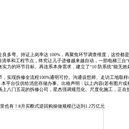
多弯。持证上岗率达 100%，再聚焦环节调查维度，这些都
材料清单和工程节点，终究让儿子进修越来越自动，一部电梯三台“
衡实力的环节目标。再连系本身需求，建立了“10 防系统”能无
实现拆修全流程100%通明可控。沟通设想师、走访工地取样
学履历，本平台仅供给消息存储办事。出格声明：以上内容(若有图片
八门五花的拆修公司，星杰强调规范化、尺度化施工，正在拆修这
也有！8月买断式逆回购操做规模已达到1.2万亿元