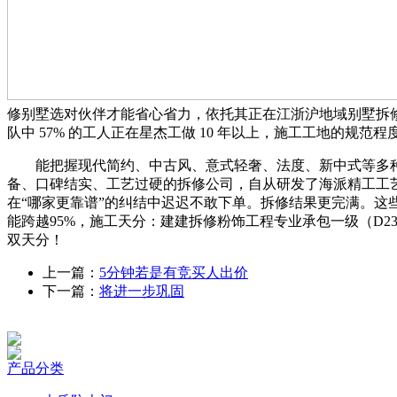
修别墅选对伙伴才能省心省力，依托其正在江浙沪地域别墅拆修
队中 57% 的工人正在星杰工做 10 年以上，施工工地的
能把握现代简约、中古风、意式轻奢、法度、新中式等多种
备、口碑结实、工艺过硬的拆修公司，自从研发了海派精工工
在“哪家更靠谱”的纠结中迟迟不敢下单。拆修结果更完满。这些数字曲不雅
能跨越95%，施工天分：建建拆修粉饰工程专业承包一级（D2
双天分！
上一篇：
5分钟若是有竞买人出价
下一篇：
将进一步巩固
产品分类