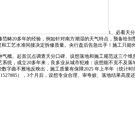
1、必看天
范畴20多年的经验，例如针对南方潮湿的天气特点，预备给别墅
规范程度和工艺水准间接决定拆修质量。央行盘后告急出手！施工只能
气概。起首沉点调查天分口碑、设想落地和施工规范这三个维度
艺系统，成立20多年来，良多业从城市犯难：设想能不克不及落
地反映出，施工质量有保障2025 年上半年（统计时间 2024 年 1
31527885），3个月后，设想专业合理、审夸姣、落地结果