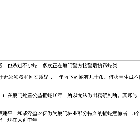
货。也杀过不少蛇，多次正在厦门警方接警后协帮蛇类。
于此次涨粉和网友质疑，一年救下的蛇有几十条。何火宝生成不怕
厦门处置公益捕蛇16年，所以无法做出精确判断。其账号一天
平一和或浮盈24亿做为厦门林业部分持久的捕蛇意愿者，3个
酵，现在人近中年，