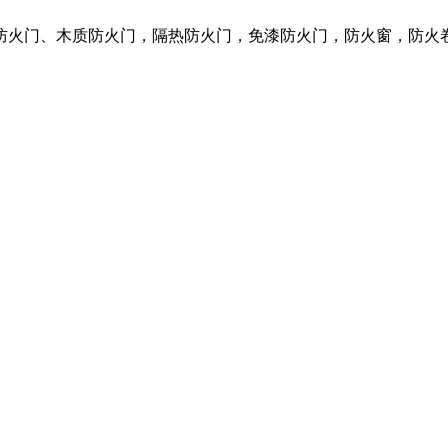
质防火门、木质防火门，隔热防火门，免漆防火门，防火窗，防