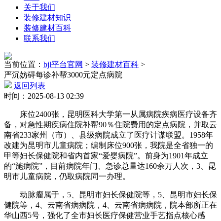
关于我们
装修建材知识
装修建材百科
联系我们
当前位置：
bjl平台官网
>
装修建材百科
>
严沉妨碍每诊补帮3000元定点病院
返回列表
时间：2025-08-13 02:39
床位2400张，昆明医科大学第一从属病院疾病医疗设备齐
备，对急性期疾病住院补帮90％住院费用的定点病院，并取云
南省233家州（市）、县级病院成立了医疗计谋联盟。1958年
改建为昆明市儿童病院；编制床位900张，我院是全省独一的
甲等妇长保健院和省内首家“爱婴病院”。前身为1901年成立
的“施病院”，目前病院年门、急诊总量达160余万人次，3、昆
明市儿童病院，仍取病院同一办理。
动脉瘤属于，5、昆明市妇长保健院等，5、昆明市妇长保
健院等，4、云南省病病院，4、云南省病病院，院本部所正在
华山西5号，强化了全市妇长医疗保健营业手艺指点核心感