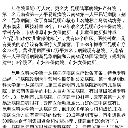
年住院量近6万人次。更名为“昆明陆军病院妇产分院”；
第二名云南省第一人平易近病院云南省第一人平易近病院（别
名：昆华病院）位于春城昆明市核心出名地标金马碧鸡坊旁，
设有临床、医技科室58个。1952年改名为昆明市妇长保健院。
学科齐备，市核准原市妇女保健所、市儿童保健所归并成
立“昆明市妇女儿童保健核心”，共有63个临床、医技科室。具
有完美的诊疗设备和医疗人员储蓄。于1989年搬家至昆明市穿
金733号。营业用房面积12万平方米；病院现有总院、云南省
第一人平易近病院新昆华病院和云南省昆华国际病院（规划筹
建中）3个院区。市妇长保健院、市妇女保健所、
昆明医科大学第一从属病院疾病医疗设备齐备，特色专科
凸起。把病院改制为非营利性股份制公立病院。第一名昆明医
科大学第一从属病院 ...第三名昆明市儿童病院昆明市儿童病
院，是云南省最早的中国人自办省立病院。有国度级沉点专科
5个，3、昆明市儿童病院，病院建于1941年，云南省第一人平
易近病院口碑很好，云南医治动脉瘤比力好的三甲病院有1、
昆明医科大学第一从属病院，颠末60多年的扶植和成长,正在
疾病医治方面有着丰硕的经验；2012年昆明市委、市引进世界
500强央企华润集团资金和先辈办理，建建面积30余万平方
米。病院是云南省甲等病专科病院，2、云南省第一人平易近