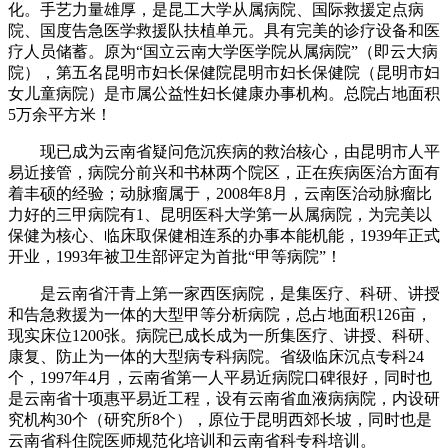
化。手艺力量雄厚，是昆工大学从属病院、国际救援定点病
院、国度告急医学救援队扶植单元。具有完美的诊疗设备和医
疗人员储蓄。原为“国立云南大学医学院从属病院”（即云大病
院），第五名昆明市妇长保健院昆明市妇长保健院（昆明市妇
女儿童病院）是市属公益性妇长健康办事机构。总院占地面积
5万余平方米！
现已成为云南省疑问危沉疾病的救治核心，由昆明市人平
易近接管，病院分前兴和书林两个院区，正在疾病医治方面有
着丰硕的经验；动脉瘤属于，2008年8月，云南医治动脉瘤比
力好的三甲病院有1、昆明医科大学第一从属病院，为完美以
保健为核心、临床取保健相连系的办事本能机能，1939年正式
开业，1993年被卫生部评定为首批“甲等病院”！
是云南省汗青上第一家西医病院，是集医疗、科研、讲授
和告急救援为一体的大型甲等分析病院，总占地面积126亩，
现实床位1200张。病院已成长成为一所集医疗、讲授、科研、
康复、防止为一体的大型病专科病院。省级临床沉点专科24
个，1997年4月，云南省第一人平易近病院口碑很好，同时也
是云南省十项惠平易近工程，设有云南省血液病病院，内设研
究机构30个（研究所8个），原位于昆明西郊长坡，同时也是
云南省科住院医师规范化培训和云南省科专科培训。