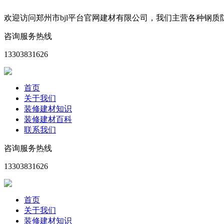
欢迎访问郑州市bjl平台官网建材有限公司，我们主营各种钢
咨询服务热线
13303831626
首页
关于我们
装修建材知识
装修建材百科
联系我们
咨询服务热线
13303831626
首页
关于我们
装修建材知识