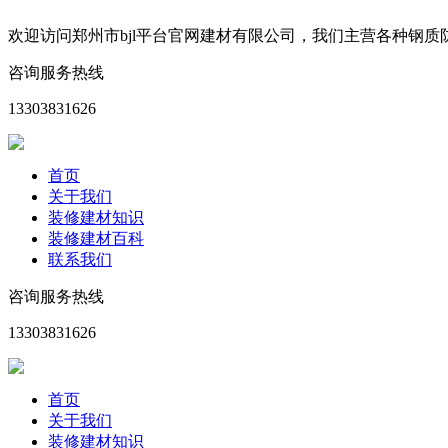
欢迎访问郑州市bjl平台官网建材有限公司，我们主营各种钢
咨询服务热线
13303831626
首页
关于我们
装修建材知识
装修建材百科
联系我们
咨询服务热线
13303831626
首页
关于我们
装修建材知识