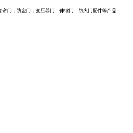
火卷帘门，防盗门，变压器门，伸缩门，防火门配件等产品