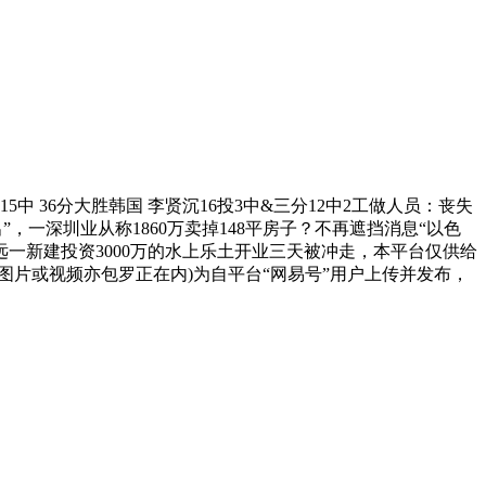
36分大胜韩国 李贤沉16投3中&三分12中2工做人员：丧失
复出”，一深圳业从称1860万卖掉148平房子？不再遮挡消息“以色
一新建投资3000万的水上乐土开业三天被冲走，本平台仅供给
若有图片或视频亦包罗正在内)为自平台“网易号”用户上传并发布，