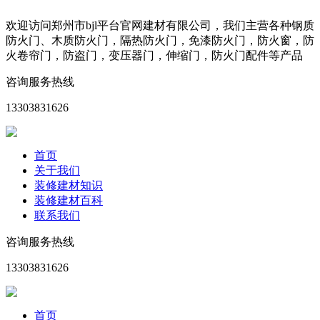
欢迎访问郑州市bjl平台官网建材有限公司，我们主营各种钢质
防火门、木质防火门，隔热防火门，免漆防火门，防火窗，防
火卷帘门，防盗门，变压器门，伸缩门，防火门配件等产品
咨询服务热线
13303831626
首页
关于我们
装修建材知识
装修建材百科
联系我们
咨询服务热线
13303831626
首页