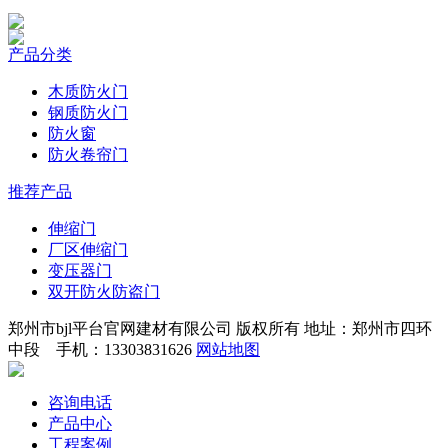
产品分类
木质防火门
钢质防火门
防火窗
防火卷帘门
推荐产品
伸缩门
厂区伸缩门
变压器门
双开防火防盗门
郑州市bjl平台官网建材有限公司 版权所有 地址：郑州市四环
中段 手机：13303831626
网站地图
咨询电话
产品中心
工程案例