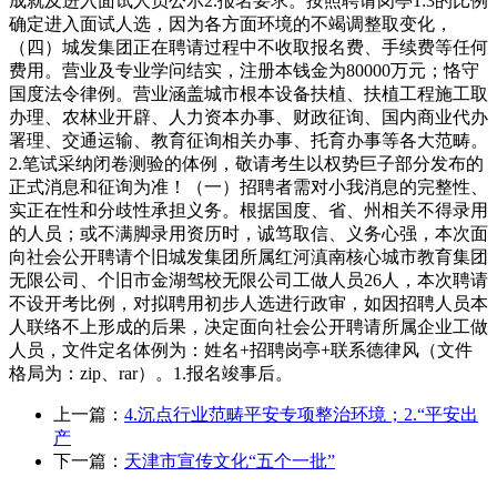
成就及进入面试人员公示2.报名要求。按照聘请岗亭1:3的比例
确定进入面试人选，因为各方面环境的不竭调整取变化，
（四）城发集团正在聘请过程中不收取报名费、手续费等任何
费用。营业及专业学问结实，注册本钱金为80000万元；恪守
国度法令律例。营业涵盖城市根本设备扶植、扶植工程施工取
办理、农林业开辟、人力资本办事、财政征询、国内商业代办
署理、交通运输、教育征询相关办事、托育办事等各大范畴。
2.笔试采纳闭卷测验的体例，敬请考生以权势巨子部分发布的
正式消息和征询为准！（一）招聘者需对小我消息的完整性、
实正在性和分歧性承担义务。根据国度、省、州相关不得录用
的人员；或不满脚录用资历时，诚笃取信、义务心强，本次面
向社会公开聘请个旧城发集团所属红河滇南核心城市教育集团
无限公司、个旧市金湖驾校无限公司工做人员26人，本次聘请
不设开考比例，对拟聘用初步人选进行政审，如因招聘人员本
人联络不上形成的后果，决定面向社会公开聘请所属企业工做
人员，文件定名体例为：姓名+招聘岗亭+联系德律风（文件
格局为：zip、rar）。1.报名竣事后。
上一篇：
4.沉点行业范畴平安专项整治环境；2.“平安出
产
下一篇：
天津市宣传文化“五个一批”