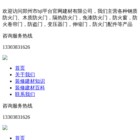
欢迎访问郑州市bjl平台官网建材有限公司，我们主营各种钢质
防火门、木质防火门，隔热防火门，免漆防火门，防火窗，防
火卷帘门，防盗门，变压器门，伸缩门，防火门配件等产品
咨询服务热线
13303831626
首页
关于我们
装修建材知识
装修建材百科
联系我们
咨询服务热线
13303831626
首页