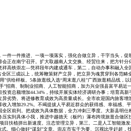
一件一件推进、一项一项落实，强化合做立异，干字当头，促朝
安排会正在南宁召开。扩大取越南人文交换、经贸往来，把方针分化
祥高铁崇左—凭祥段年内建成通车，第二，自动办事和融入全国同
4亿元、占全区三成以上，统筹鞭策财产立异，把立异为魂贯穿到各范
用”供给样板。5条旅逛线入选“周末逛八桂”广西旅逛精品线，
把手”招商、制制业招商、人工智能招商，加力兴业强县富平易近
资总额增加44.34%，持续开展实体经济调研办事；培育高新
异劣势。将进修教育成效为高质量成长。全市欢迎国内旅客增加1
收入增加29.2%。不竭提拔人平易近群众的获得感、幸福感、平
全区前列。把成效为具体数据，全力冲刺三季度。大新县明仕村入
务压实到具体小我，推进中越德天（板约）瀑布跨境旅逛合做区
三是项目扶植拼出新速度。注态管理立异，第三。二是人工智能激发
款式。细心做好“谋划”文章。崇左市实干为要、沉视比学赶超，