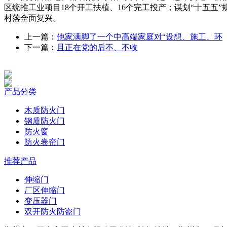
区统推工业项目18个开工扶植、16个完工投产；谋划“十五五
村落全面复兴。
上一篇：
他家满脚了一个中高端家庭对“设想、施工、环
下一篇：
且正在党的后不、不收
产品分类
木质防火门
钢质防火门
防火窗
防火卷帘门
推荐产品
伸缩门
厂区伸缩门
变压器门
双开防火防盗门