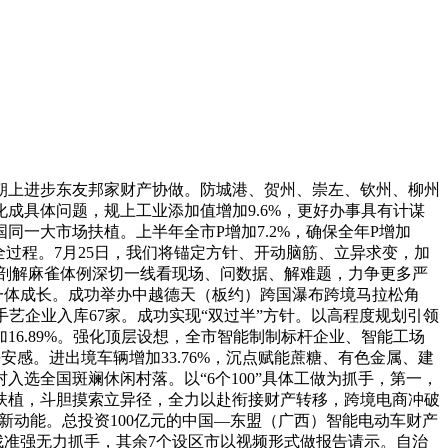
上进步东友邦家财产协做。防城港、贺州、崇左、钦州、柳州
成具体问题，规上工业添加值增加9.6%，更好办事具有计谋
一大市场扶植。上半年全市P增加7.2%，确保全年P增加
畴全过程。7月25日，我们将锚定方针、开动脑筋、立异求变，加
以剖解麻雀体例深切一线看现场、问数据、解难题，力争更多严
一体成长。成功举办中越德天（板约）跨国瀑布跨境马拉松角
手艺企业入库67家。成功实现“双过半”方针。以高程度规划引领
6.89%。强化顶层设想，全市智能制制标杆企业、智能工场
安感。进出境车辆增加33.76%，沉点赋能蔗糖、有色金属、建
选全国斑斓休闲村落。以“6个100”具体工做为抓手，第一，
扶植，斗胆摸索立异径，全力以赴衔接财产转移，跨境电商冲破
新动能。总投资100亿元的中国—东盟（广西）智能电动车财产
找准强无力抓手，其余7个设区市以视频形式做报告请示。自治