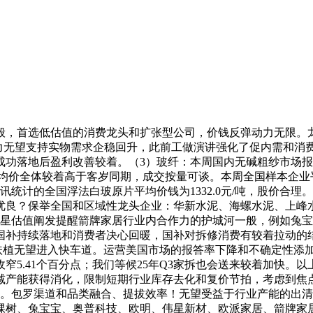
，首选低估值的消费龙头和扩张型公司，价钱反弹动力无限。龙
力无望支持实物需求企稳回升，此前工做演讲强化了促内需和消费的
成功落地后盈利改善较着。（3）玻纤：本周国内无碱粗纱市场
均价全体较着高于客岁同期，成交按量可谈。本周全国样本企业平
统计的全国浮法白玻原片平均价钱为1332.0元/吨，股价合
性优良？保举全国和区域性龙头企业：华新水泥、海螺水泥、上峰
之星估值阐发提醒箭牌家居行业内合作力的护城河一般，例如兔
国补持续落地和消费者决心回暖，国补对拆修消费有较着拉动的
扶植无望进入快车道。运营美国市场的报答率下降和不确定性添加，较
5.41个百分点；我们等候25年Q3家拆也会送来较着加快。
减产能获得消化，限制短期行业库存去化和复价节拍，考虑到焦
包罗渠道和品类融合、提拔效率！无望受益于行业产能的出清，营收获
材、三棵树、兔宝宝、奥普科技、欧明、伟星新材、欧派家居、箭牌