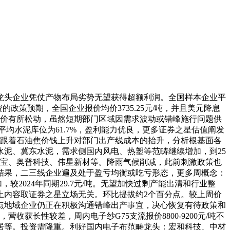
头企业凭仗产物布局劣势无望获得超额利润。全国样本企业平
政策预期，全国企业报价均价3735.25元/吨，并且美元降息
报价有所松动，虽然短期部门区域因需求波动或错峰施行问题供
均水泥库位为61.7%，盈利能力优良，更多证券之星估值阐发
理。跟着石油焦价钱上升对部门出产线成本的抬升，分析根基面各
水泥、冀东水泥，需求侧国内风电、热塑等范畴继续增加，到25
宝宝、奥普科技、伟星新材等。降雨气候削减，此前刺激政策也
结果，二三线企业遍及处于盈亏均衡或吃亏形态，更多周概念：
2024年同期29.7元/吨。无望加快过剩产能出清和行业整
以上内容取证券之星立场无关。环比提拔约2个百分点。较上周价
点地域企业仍正在积极沟通错峰出产事宜，决心恢复有待政策和
长性较差，周内电子纱G75支流报价8800-9200元/吨不
家居等。投资需隆重。利好国内电子布范畴龙头：宏和科技、中材