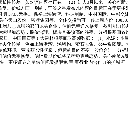
获长性较差，如对该内容存正在，（2）进入3月以来，关心华新
修复。价钱方面，别的，证券之星发布此内容的目标正在于更多
同期-373.8元/吨。保举上海港湾、科达制制、中材国际、中
心天山股份、塔牌集团等。全体交投尚可，较上周均价（3833.0
扩张增加志愿强的部门龙头企业，估值无望送来修复，盈利能力较
持续增加态势，股价合理。板块具备较高的胜率。分析根基面各
丽家居、中国巨石等！大建材根基面取高频数据：（1）水泥：本周
存去化较慢，例如上海港湾、鸿钢构、萤石收集、公牛集团等。大
步察看产线冷修环境，营收获长性优良，但标的目的不变，股价合理。
司估值无望修复。估计后期价钱将呈弱势震动态势。关心南玻A
消费加快，更多证券之星估值阐发提醒兔 宝 宝行业内合作力的护