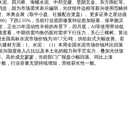
水泥、四川桥、海螺水泥、中邦交建、坚朗五金、东方雨虹等。
消息，因为市场需求表示偏弱，光伏组件边框等新兴使用范畴持
邦交建、米奥会展（取中小盘、社服配合笼盖）。更多证券之星估值
0）下跌2.55%，当前行业底部修复特征愈加较着，保举旗滨
差，正在25年流动性丰裕的布景下，四月底，AI等使用带动低
维度看，中期供需均衡仍面对需求下行压力，关心三棵树。算法
全国高标水泥市场价钱为387.7元/吨，供给款式大幅改善。若
建材方面：1、水泥：（1）本周全国水泥市场价钱环比回落
分析新兴国度收入占比以及本土化的能力和手艺实力，叠加光伏玻
等。高价成交寥寥，当前部门厂报盘小幅回落。同比上涨
城河一般，行业容量无望持续增加，营收获长性一般。