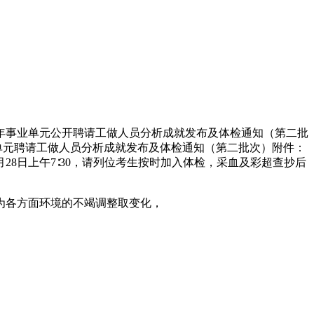
5年事业单元公开聘请工做人员分析成就发布及体检通知（第二批
业单元聘请工做人员分析成就发布及体检通知（第二批次）附件：
7月28日上午7∶30，请列位考生按时加入体检，采血及彩超查抄后
为各方面环境的不竭调整取变化，