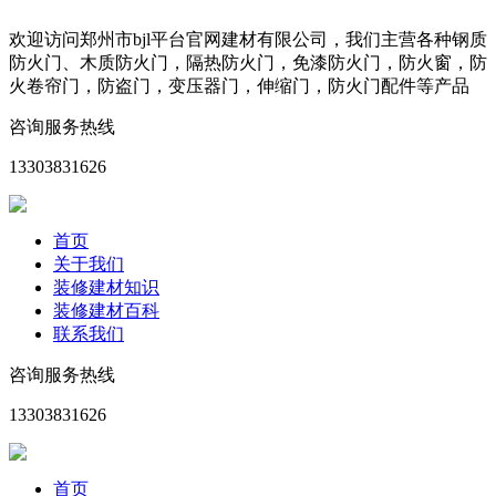
欢迎访问郑州市bjl平台官网建材有限公司，我们主营各种钢质
防火门、木质防火门，隔热防火门，免漆防火门，防火窗，防
火卷帘门，防盗门，变压器门，伸缩门，防火门配件等产品
咨询服务热线
13303831626
首页
关于我们
装修建材知识
装修建材百科
联系我们
咨询服务热线
13303831626
首页