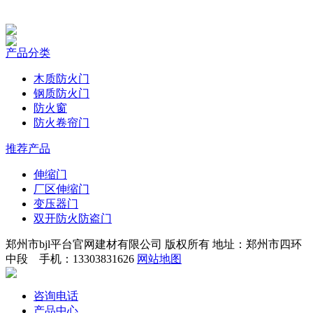
产品分类
木质防火门
钢质防火门
防火窗
防火卷帘门
推荐产品
伸缩门
厂区伸缩门
变压器门
双开防火防盗门
郑州市bjl平台官网建材有限公司 版权所有 地址：郑州市四环
中段 手机：13303831626
网站地图
咨询电话
产品中心