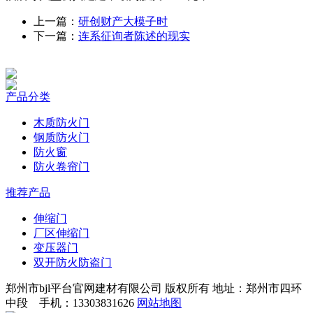
上一篇：
研创财产大模子时
下一篇：
连系征询者陈述的现实
产品分类
木质防火门
钢质防火门
防火窗
防火卷帘门
推荐产品
伸缩门
厂区伸缩门
变压器门
双开防火防盗门
郑州市bjl平台官网建材有限公司 版权所有 地址：郑州市四环
中段 手机：13303831626
网站地图