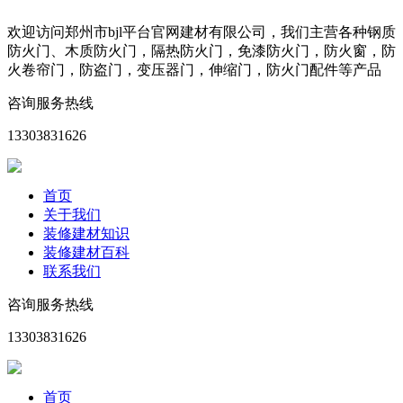
欢迎访问郑州市bjl平台官网建材有限公司，我们主营各种钢质
防火门、木质防火门，隔热防火门，免漆防火门，防火窗，防
火卷帘门，防盗门，变压器门，伸缩门，防火门配件等产品
咨询服务热线
13303831626
首页
关于我们
装修建材知识
装修建材百科
联系我们
咨询服务热线
13303831626
首页